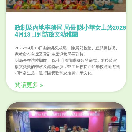
政制及內地事務局 局長 謝小華女士於2026年
4月13日到訪啟文幼稚園
2026年4月13日由徐兆兒校監、陳展熙校董、丘慧棋校長、
家教會布主席及黎副主席迎接局長到校。
謝局長在訪校期間， 師生升國旗唱國歌的儀式，隨後欣賞
啟文寶寶的擊鼓及醒獅表演，並由丘校長介紹學校通過遊戲
和日常生活，進行國安教育及推廣中華文化。
寶寶們年紀雖小，在謝局長面前仍發揮水準，謝局長對寶寶
閱讀更多 »
們的認真投入讚賞不已。