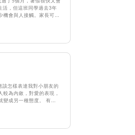
已過了5個月，暑假很快又會
生活，但這班同學過去3年
少機會與人接觸。家長可以
多只是等於K2程度，因為
就已經有很多東西要適應，
學習模式都不同了。幼稚園
我應該怎樣表達我對小朋友的
人較為內斂，對愛的表現，
就變成另一種態度。 有次
聚後媽媽的表現是怎樣呢？
你知不知道我很害怕。我很
的，但小朋友就感受不到。