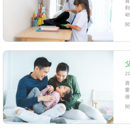
資
到
如
閱
一
2
資
很
閱
就
擔