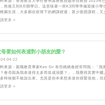
料來源：香港教育大學社會學講座教授趙永佳教授 2023年
，然後又到9月開學日。這意味著一班K3同學準備迎接小學
幼稚園生涯，大多都在疫情下的網課經過，甚少面授課程，又
何幫助他們在心理和生理上適應升小生活？ 升小一的同學最
讀更多 »
他們最少有一整年沒有回學校上課，而從幼稚園到小學，本來
例如上學時間、在學校裡一些生活上的細節，甚至整個周期和
節課大約20分鐘左右
父母要如何表達對小朋友的愛？
024-04-22
料來源：親職教育專家Ken Sir 有些媽媽會經常問我：「
愛？會否因為我表達得太多而造成溺愛？」，我覺得其實中國
多時候都不敢說出來。尤其是你本來想表達你很緊張他，但
我在沙田見到一個媽媽和她的小朋友走失了，然後再重聚，重
讀更多 »
是捉著他的手打他 ，一邊打一邊説：「我剛剛見不到你，
心你，見不到你怎麽辦呀？」 其實大家都知道媽媽是愛他
我經常在講座分享一個例子