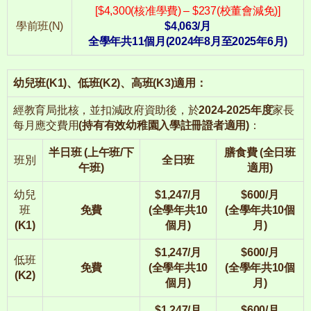
[$4,300(核准學費) – $237(校董會減免)]
學前班(N)
$4,063/月
全學年共11個月(2024年8月至2025年6月)
幼兒班(K1)、低班(K2)、高班(K3)適用：
經教育局批核，並扣減政府資助後，於
2024-2025年度
家長
每月應交費用
(持有有效幼稚園入學註冊證者適用)
：
半日班 (上午班/下
膳食費 (全日班
班別
全日班
午班)
適用)
幼兒
$1,247/月
$600/月
班
免費
(全學年共10
(全學年共10個
(K1)
個月)
月)
$1,247/月
$600/月
低班
免費
(全學年共10
(全學年共10個
(K2)
個月)
月)
$1,247/月
$600/月